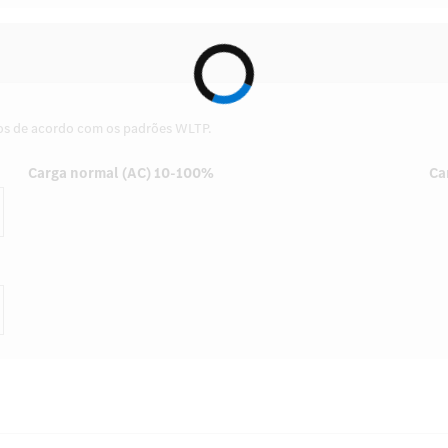
os de acordo com os padrões WLTP.
Carga normal (AC) 10-100%
Ca