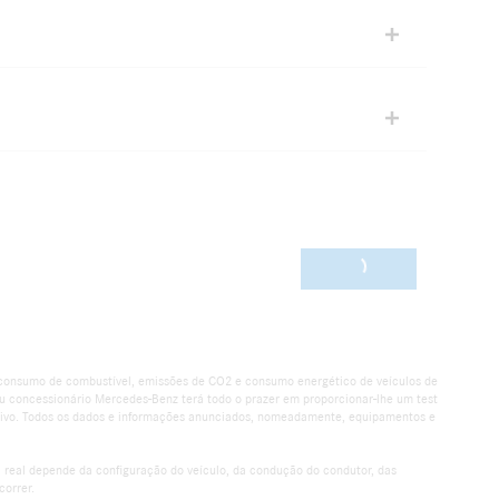
0 vehicles
e consumo de combustível, emissões de CO2 e consumo energético de veículos de
eu concessionário Mercedes-Benz terá todo o prazer em proporcionar-lhe um test
lativo. Todos os dados e informações anunciados, nomeadamente, equipamentos e
a real depende da configuração do veículo, da condução do condutor, das
correr.