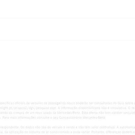
pecíficas oficiais de veículos de passageiros novos poderão ser consultadas no Guia sobr
light.pt/acapco2/dgv/pesquisa.asp). A informação disponibilizada não é vinculativa. O s
o aquando da compra de um novo usado da Mercedes-Benz. Esta oferta não tem caráter vincu
o. Para mais informações consulte o seu Concessionário Mercedes-Benz
orrespondente. Os dados não são do veículo à venda e não têm valor contratual. A autonomi
a, da utilização do sistema de ar condicionado e pode variar. Portanto, diferenças podem o