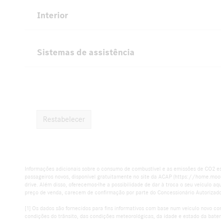
Interior
Sistemas de assistência
Restabelecer
Informações adicionais sobre o consumo de combustível e as emissões de CO2 es
passageiros novos, disponível gratuitamente no site da ACAP (https://home.moon
drive. Além disso, oferecemos-lhe a possibilidade de dar à troca o seu veícul
preço de venda, carecem de confirmação por parte do Concessionário Autorizad
[1] Os dados são fornecidos para fins informativos com base num veículo novo c
condições do trânsito, das condições meteorológicas, da idade e estado da bateri