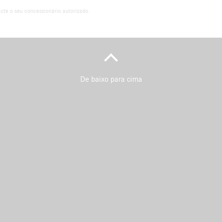
cte o seu concessionário autorizado.
De baixo para cima