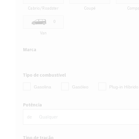
Cabrio/Roadster
Coupé
Compa
0
Van
Marca
Tipo de combustível
Gasolina
Gasóleo
Plug-in Híbrid
Potência
de
Tipo de tração