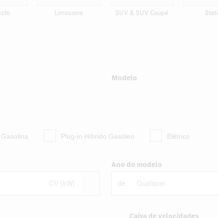
cto
Limousine
SUV & SUV Coupé
Stat
Modelo
o Gasolina
Plug-in Híbrido Gasóleo
Elétrico
Ano do modelo
CV (kW)
de
Caixa de velocidades