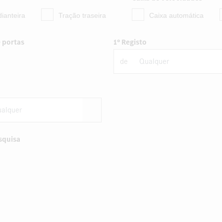
ianteira
Tração traseira
Caixa automática
 portas
1º Registo
de
squisa