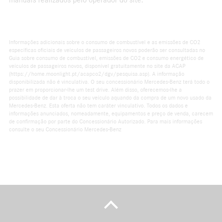
manuais realizados pelo operador do site.
Informações adicionais sobre o consumo de combustível e as emissões de CO2
específicas oficiais de veículos de passageiros novos poderão ser consultadas no
Guia sobre consumo de combustível, emissões de CO2 e consumo energético de
veículos de passageiros novos, disponível gratuitamente no site da ACAP
(https://home.moonlight.pt/acapco2/dgv/pesquisa.asp). A informação
disponibilizada não é vinculativa. O seu concessionário Mercedes-Benz terá todo o
prazer em proporcionar-lhe um test drive. Além disso, oferecemos-lhe a
possibilidade de dar à troca o seu veículo aquando da compra de um novo usado da
Mercedes-Benz. Esta oferta não tem caráter vinculativo. Todos os dados e
informações anunciados, nomeadamente, equipamentos e preço de venda, carecem
de confirmação por parte do Concessionário Autorizado. Para mais informações
consulte o seu Concessionário Mercedes-Benz