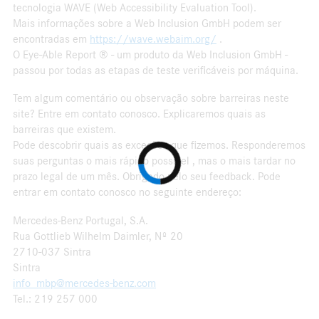
tecnologia WAVE (Web Accessibility Evaluation Tool).
Mais informações sobre a Web Inclusion GmbH podem ser
encontradas em
https://wave.webaim.org/
.
O Eye-Able Report ® - um produto da Web Inclusion GmbH -
passou por todas as etapas de teste verificáveis por máquina.
Tem algum comentário ou observação sobre barreiras neste
site? Entre em contato conosco. Explicaremos quais as
barreiras que existem.
Pode descobrir quais as exceções que fizemos. Responderemos
suas perguntas o mais rápido possível , mas o mais tardar no
prazo legal de um mês. Obrigado pelo seu feedback. Pode
entrar em contato conosco no seguinte endereço:
Mercedes-Benz Portugal, S.A.
Rua Gottlieb Wilhelm Daimler, Nº 20
2710-037 Sintra
Sintra
info_mbp@mercedes-benz.com
Tel.: 219 257 000