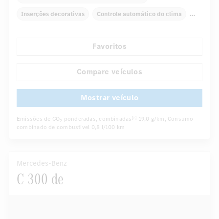
Inserções decorativas
Controle automático do clima
Apoios de braços traseiros
Sistema de navegação
Favoritos
Display multifunções
Sensor de chuva
Retrovisor interno com escurecimento automático
Compare veículos
...
Assentos desportivos
Mostrar veículo
Emissões de CO
ponderadas, combinadas
19,0 g/km
, Consumo
[6]
2
combinado de combustivel
0,8 l/100 km
Mercedes-Benz
C 300 de