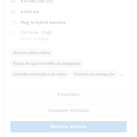
430 kW (585 CV)
8.000 km
Plug-in Hybrid Gasolina
Carclasse - Braga
4715-214 Braga
Alarme contra roubo
Rodas de liga leve AMG 20 polegadas
Controle automático do clima
Sistema de navegação
Display multifunções
Favoritos
Retrovisor interno/externo com escurecimento automático
Teto solar panorâmico
Assentos dianteiros elétricos
Compare veículos
...
Bancos "AMG Performance"
Pacote sport AMG
Mostrar veículo