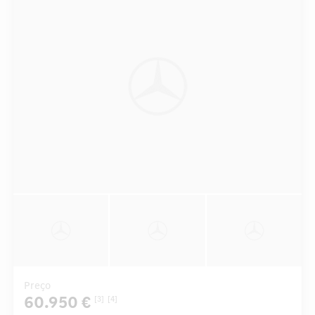
Preço
60.950 €
[3]
[4]