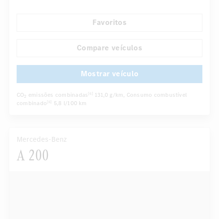
Retrovisor interno com escurecimento automático
Favoritos
Assentos confortáveis
Bancos traseiros dobráveis
...
Controle da pressão dos pneus
Faróis LED
Compare veículos
Mostrar veículo
CO
emissões combinadas
131,0 g/km
, Consumo combustível
[6]
2
combinado
5,8 l/100 km
[6]
Mercedes-Benz
A 200