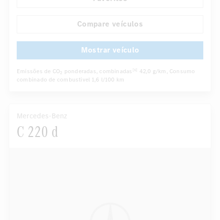
Sensor de chuva
Retrovisor interno com escurecimento automático
Compare veículos
...
Assentos dianteiros elétricos
Mostrar veículo
Emissões de CO
ponderadas, combinadas
42,0 g/km
, Consumo
[6]
2
combinado de combustivel
1,6 l/100 km
Mercedes-Benz
C 220 d