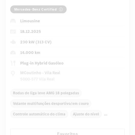
Mercedes-Benz Certified
Limousine
18.12.2025
230 kW (313 CV)
14.000 km
Plug-in Hybrid Gasóleo
MCoutinho - Vila Real
5000-577 Vila Real
Rodas de liga leve AMG 18 polegadas
Volante multifunções desportivo/em couro
Controle automático do clima
Ajuste do nível
Sistema de navegação
Display multifunções
Rádio
Favoritos