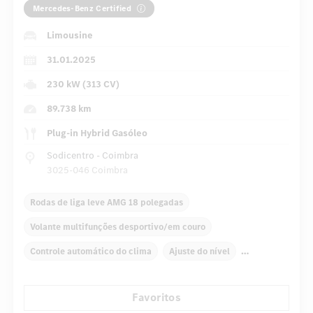
Mercedes-Benz Certified
Limousine
31.01.2025
230 kW (313 CV)
89.738 km
Plug-in Hybrid Gasóleo
Sodicentro - Coimbra
3025-046 Coimbra
Rodas de liga leve AMG 18 polegadas
Volante multifunções desportivo/em couro
Controle automático do clima
Ajuste do nível
Sistema de navegação
Display multifunções
Favoritos
Sensor de chuva