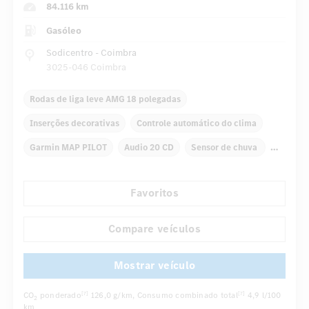
84.116 km
Gasóleo
Sodicentro - Coimbra
3025-046 Coimbra
Rodas de liga leve AMG 18 polegadas
Inserções decorativas
Controle automático do clima
Garmin MAP PILOT
Audio 20 CD
Sensor de chuva
Retrovisor interno/externo com escurecimento automático
Favoritos
Assentos confortáveis
Pacote sport AMG
...
Chassis sport
Compare veículos
Mostrar veículo
CO
ponderado
126,0 g/km
, Consumo combinado total
4,9 l/100
[7]
[7]
2
km