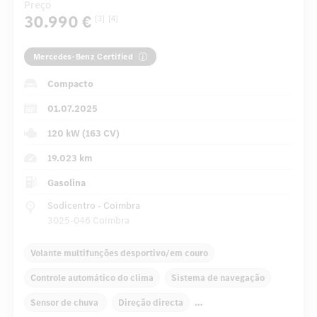
Preço
30.990 €
[3]
[4]
Mercedes-Benz Certified
Compacto
01.07.2025
120 kW (163 CV)
19.023 km
Gasolina
Sodicentro - Coimbra
3025-046 Coimbra
Volante multifunções desportivo/em couro
Controle automático do clima
Sistema de navegação
Sensor de chuva
Direção directa