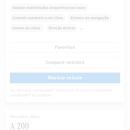
Volante multifunções desportivo/em couro
Controle automático do clima
Sistema de navegação
Sensor de chuva
Direção directa
Retrovisor interno com escurecimento automático
Favoritos
Assentos confortáveis
Bancos traseiros dobráveis
...
Cruise control
Controle da pressão dos pneus
Compare veículos
Mostrar veículo
CO
emissões combinadas
136,0 g/km
, Consumo combustível
[6]
2
combinado
5,2 l/100 km
[6]
Mercedes-Benz
A 200