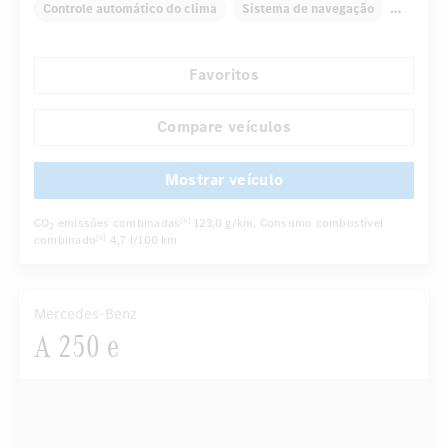
Controle automático do clima
Sistema de navegação
Display multifunções
Sensor de chuva
Favoritos
Retrovisor interno/externo com escurecimento automático
Assentos confortáveis
Bancos traseiros dobráveis
Compare veículos
...
Controle da pressão dos pneus
Mostrar veículo
CO
emissões combinadas
123,0 g/km
, Consumo combustível
[6]
2
combinado
4,7 l/100 km
[6]
Mercedes-Benz
A 250 e