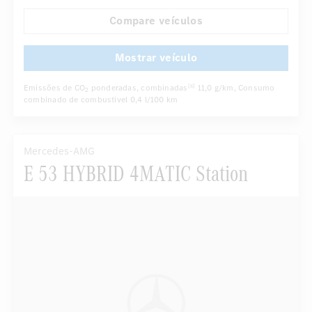
Retrovisor interno/externo com escurecimento automático
Compare veículos
...
Assentos dianteiros elétricos
Assentos desportivos
Mostrar veículo
Emissões de CO
ponderadas, combinadas
11,0 g/km
, Consumo
[6]
2
combinado de combustivel
0,4 l/100 km
Mercedes-AMG
E 53 HYBRID 4MATIC Station