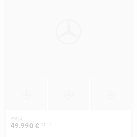
Preço
49.990 €
[3]
[4]