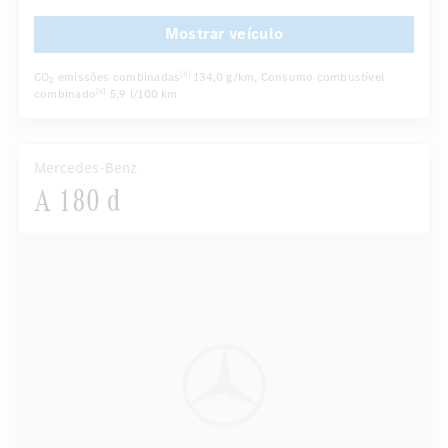
...
Controle da pressão dos pneus
Mostrar veículo
CO
emissões combinadas
134,0 g/km
, Consumo combustível
[6]
2
combinado
5,9 l/100 km
[6]
Mercedes-Benz
A 180 d