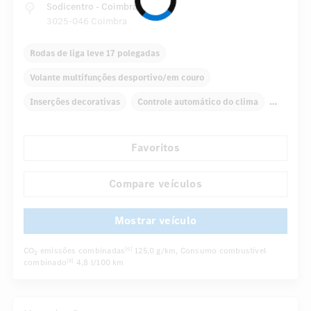
Sodicentro - Coimbra
3025-046 Coimbra
Rodas de liga leve 17 polegadas
Volante multifunções desportivo/em couro
Inserções decorativas
Controle automático do clima
Sensor de chuva
Direção directa
Favoritos
Retrovisor interno/externo com escurecimento automático
Assentos confortáveis
Bancos traseiros dobráveis
Compare veículos
...
Cruise control
Mostrar veículo
CO
emissões combinadas
125,0 g/km
, Consumo combustível
[6]
2
combinado
4,8 l/100 km
[6]