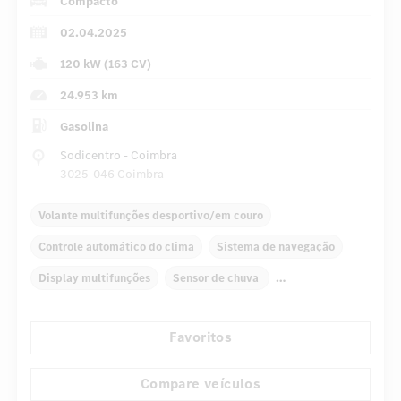
Compacto
02.04.2025
120 kW (163 CV)
24.953 km
Gasolina
Sodicentro - Coimbra
3025-046 Coimbra
Volante multifunções desportivo/em couro
Controle automático do clima
Sistema de navegação
Display multifunções
Sensor de chuva
Direção directa
Favoritos
Retrovisor interno com escurecimento automático
Assentos confortáveis
Bancos traseiros dobráveis
Compare veículos