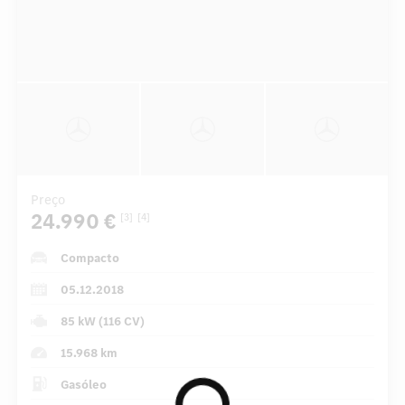
Preço
24.990 €
[3]
[4]
Compacto
05.12.2018
85 kW (116 CV)
15.968 km
Gasóleo