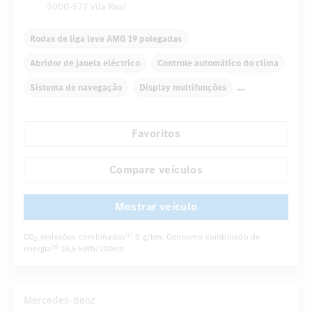
5000-577 Vila Real
Rodas de liga leve AMG 19 polegadas
Abridor de janela eléctrico
Controle automático do clima
Sistema de navegação
Display multifunções
Retrovisor interno/externo com escurecimento automático
Favoritos
Teto solar panorâmico
Assentos dianteiros elétricos
...
Assentos desportivos
Pacote sport AMG
Compare veículos
Mostrar veículo
CO
emissões combinadas
0 g/km
, Consumo combinado de
[6]
2
energia
16,5 kWh/100km
[6]
Mercedes-Benz