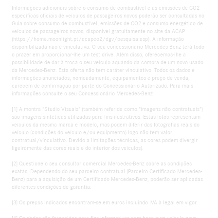
Informações adicionais sobre o consumo de combustível e as emissões de CO2
específicas oficiais de veículos de passageiros novos poderão ser consultadas no
Guia sobre consumo de combustível, emissões de CO2 e consumo energético de
veículos de passageiros novos, disponível gratuitamente no site da ACAP
(https://home.moonlight.pt/acapco2/dgv/pesquisa.asp). A informação
disponibilizada não é vinculativa. O seu concessionário Mercedes-Benz terá todo
o prazer em proporcionar-lhe um test drive. Além disso, oferecemos-lhe a
possibilidade de dar à troca o seu veículo aquando da compra de um novo usado
da Mercedes-Benz. Esta oferta não tem caráter vinculativo. Todos os dados e
informações anunciados, nomeadamente, equipamentos e preço de venda,
carecem de confirmação por parte do Concessionário Autorizado. Para mais
informações consulte o seu Concessionário Mercedes-Benz
[1] A montra "Studio Visuals" (também referida como "imagens não contratuais")
são imagens sintéticas utilizadas para fins ilustrativos. Estas fotos representam
veículos da mesma marca e modelo, mas podem diferir das fotografias reais do
veículo (condições do veículo e/ou equipmento) logo não tem valor
contratual/vínculativo. Devido a limitações técnicas, as cores podem divergir
ligeiramente das cores reais e do interior dos veículos).
[2] Questione o seu consultor comercial Mercedes-Benz sobre as condições
exatas. Dependendo do seu parceiro contratual (Parceiro Certificado Mercedes-
Benz) para a aquisição de um Certificado Mercedes-Benz, poderão ser aplicadas
diferentes condições de garantia.
[3] Os preços indicados encontram-se em euros incluindo IVA à legal em vigor.
[4] Os dados são fornecidos para fins informativos com base num veículo novo