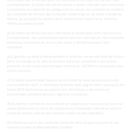
correspondente. Os dados não são do veículo à venda e não têm valor contratual.
A autonomia real depende da configuração do veículo, da condução do condutor,
das condições do trânsito, das condições meteorológicas, da idade e estado da
bateria, da utilização do sistema de ar condicionado e pode variar. Portanto,
diferenças podem ocorrer.
[5] Os dados são fornecidos para informação e comparação com o veículo novo
correspondente. São apresentados apenas para fins informativos, não constituem
elementos vinculativos do veículo para venda e não têm qualquer valor
contratual.
[6] A garantia da bateria Mercedes‑Benz é válida por um período total de 8 anos a
partir da entrega ou da data da primeira matrícula (consoante o que ocorrer
primeiro), ou até a uma quilometragem máxima de 160.000 km, consoante o que
ocorrer primeiro.
[7] Os dados apresentados baseiam-se em testes de novos veículos de acordo
com os padrões WLTP. A informação fornecida nesta página com a aprovação dos
testes WLTP destinam-se unicamente fins informativos e não devem ser
considerados conselhos técnicos, legais ou vinculativos.
[8] Ao exercer o direito de troca, deverá ser adquirido um outro veículo (novo ou
usado) pertencente ao stock do concessionário fornecedor. Informe-se sobre as
condições exatas junto do seu consultor comercial Mercedes-Benz.
[9] Informe-se acerca das condições exatas da oferta da garantia junto do seu
consultor comercial Mercedes-Benz Certified