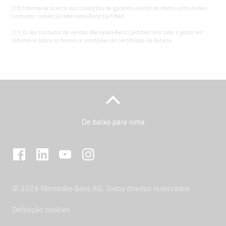
[10] Informe-se acerca das condições de garantia exatas da oferta junto do seu
consultor comercial Mercedes-Benz Certified
[11] O seu consultor de vendas Mercedes‑Benz Certified terá todo o gosto em
informá‑lo sobre os termos e condições do certificado da bateria.
De baixo para cima
© 2026 Mercedes-Benz AG. Todos direitos reservados
Definição cookies