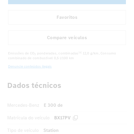
Favoritos
Compare veículos
Emissões de CO
ponderadas, combinadas
12,0 g/km
, Consumo
[6]
2
combinado de combustivel
0,5 l/100 km
Denuncie conteúdos ilegais
Dados técnicos
Mercedes-Benz
E 300 de
Matrícula do veículo
BX17PV
Tipo de veículo
Station