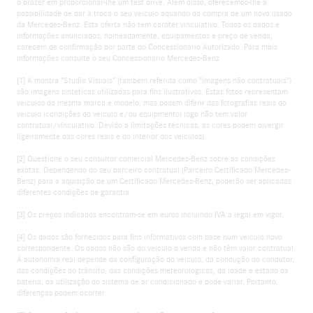
o prazer em proporcionar-lhe um test drive. Além disso, oferecemos-lhe a
possibilidade de dar à troca o seu veículo aquando da compra de um novo usado
da Mercedes-Benz. Esta oferta não tem caráter vinculativo. Todos os dados e
informações anunciados, nomeadamente, equipamentos e preço de venda,
carecem de confirmação por parte do Concessionário Autorizado. Para mais
informações consulte o seu Concessionário Mercedes-Benz
[1] A montra "Studio Visuals" (também referida como "imagens não contratuais")
são imagens sintéticas utilizadas para fins ilustrativos. Estas fotos representam
veículos da mesma marca e modelo, mas podem diferir das fotografias reais do
veículo (condições do veículo e/ou equipmento) logo não tem valor
contratual/vínculativo. Devido a limitações técnicas, as cores podem divergir
ligeiramente das cores reais e do interior dos veículos).
[2] Questione o seu consultor comercial Mercedes-Benz sobre as condições
exatas. Dependendo do seu parceiro contratual (Parceiro Certificado Mercedes-
Benz) para a aquisição de um Certificado Mercedes-Benz, poderão ser aplicadas
diferentes condições de garantia.
[3] Os preços indicados encontram-se em euros incluindo IVA à legal em vigor.
[4] Os dados são fornecidos para fins informativos com base num veículo novo
correspondente. Os dados não são do veículo à venda e não têm valor contratual.
A autonomia real depende da configuração do veículo, da condução do condutor,
das condições do trânsito, das condições meteorológicas, da idade e estado da
bateria, da utilização do sistema de ar condicionado e pode variar. Portanto,
diferenças podem ocorrer.