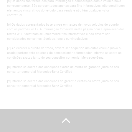
[5] Os dados são fornecidos para informação e comparação com o veículo novo
correspondente. São apresentados apenas para fins informativos, não constituem
elementos vinculativos do veículo para venda e não têm qualquer valor
contratual.
[6] Os dados apresentados baseiam-se em testes de novos veículos de acordo
com os padrões WLTP. A informação fornecida nesta página com a aprovação dos
testes WLTP destinam-se unicamente fins informativos e não devem ser
considerados conselhos técnicos, legais ou vinculativos.
[7] Ao exercer o direito de troca, deverá ser adquirido um outro veículo (novo ou
usado) pertencente ao stock do concessionário fornecedor. Informe-se sobre as
condições exatas junto do seu consultor comercial Mercedes-Benz.
[8] Informe-se acerca das condições exatas da oferta da garantia junto do seu
consultor comercial Mercedes-Benz Certified
[9] Informe-se acerca das condições de garantia exatas da oferta junto do seu
consultor comercial Mercedes-Benz Certified