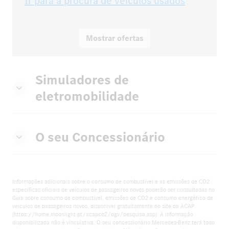
Ir para a procura de veículos usados
Mostrar ofertas
Simuladores de
eletromobilidade
O seu Concessionário
Informações adicionais sobre o consumo de combustível e as emissões de CO2
específicas oficiais de veículos de passageiros novos poderão ser consultadas no
Guia sobre consumo de combustível, emissões de CO2 e consumo energético de
veículos de passageiros novos, disponível gratuitamente no site da ACAP
(https://home.moonlight.pt/acapco2/dgv/pesquisa.asp). A informação
disponibilizada não é vinculativa. O seu concessionário Mercedes-Benz terá todo