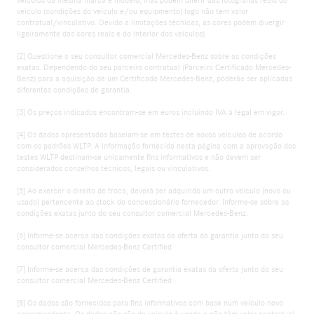
veículo (condições do veículo e/ou equipmento) logo não tem valor
contratual/vínculativo. Devido a limitações técnicas, as cores podem divergir
ligeiramente das cores reais e do interior dos veículos).
[2] Questione o seu consultor comercial Mercedes-Benz sobre as condições
exatas. Dependendo do seu parceiro contratual (Parceiro Certificado Mercedes-
Benz) para a aquisição de um Certificado Mercedes-Benz, poderão ser aplicadas
diferentes condições de garantia.
[3] Os preços indicados encontram-se em euros incluindo IVA à legal em vigor.
[4] Os dados apresentados baseiam-se em testes de novos veículos de acordo
com os padrões WLTP. A informação fornecida nesta página com a aprovação dos
testes WLTP destinam-se unicamente fins informativos e não devem ser
considerados conselhos técnicos, legais ou vinculativos.
[5] Ao exercer o direito de troca, deverá ser adquirido um outro veículo (novo ou
usado) pertencente ao stock do concessionário fornecedor. Informe-se sobre as
condições exatas junto do seu consultor comercial Mercedes-Benz.
[6] Informe-se acerca das condições exatas da oferta da garantia junto do seu
consultor comercial Mercedes-Benz Certified
[7] Informe-se acerca das condições de garantia exatas da oferta junto do seu
consultor comercial Mercedes-Benz Certified
[8] Os dados são fornecidos para fins informativos com base num veículo novo
correspondente. Os dados não são do veículo à venda e não têm valor contratual.