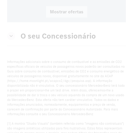
Mostrar ofertas
O seu Concessionário
Informações adicionais sobre o consumo de combustível e as emissões de CO2
específicas oficiais de veículos de passageiros novos poderão ser consultadas no
Guia sobre consumo de combustível, emissões de CO2 e consumo energético de
veículos de passageiros novos, disponível gratuitamente no site da ACAP
(https://home.moonlight.pt/acapco2/dgv/pesquisa.asp). A informação
disponibilizada não é vinculativa. O seu concessionário Mercedes-Benz terá todo
o prazer em proporcionar-lhe um test drive. Além disso, oferecemos-lhe a
possibilidade de dar à troca o seu veículo aquando da compra de um novo usado
da Mercedes-Benz. Esta oferta não tem caráter vinculativo. Todos os dados e
informações anunciados, nomeadamente, equipamentos e preço de venda,
carecem de confirmação por parte do Concessionário Autorizado. Para mais
informações consulte o seu Concessionário Mercedes-Benz
[1] A montra "Studio Visuals" (também referida como "imagens não contratuais")
são imagens sintéticas utilizadas para fins ilustrativos. Estas fotos representam
veículos da mesma marca e modelo, mas podem diferir das fotografias reais do