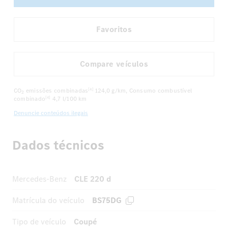
Favoritos
Compare veículos
CO
emissões combinadas
124,0 g/km
, Consumo combustível
[4]
2
combinado
4,7 l/100 km
[4]
Denuncie conteúdos ilegais
Dados técnicos
Mercedes-Benz
CLE 220 d
Matrícula do veículo
BS75DG
Tipo de veículo
Coupé