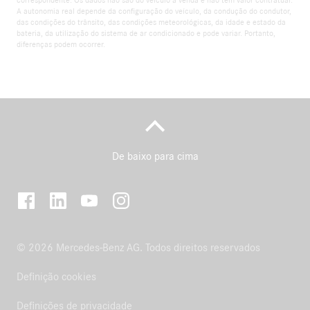
A autonomia real depende da configuração do veículo, da condução do condutor,
das condições do trânsito, das condições meteorológicas, da idade e estado da
bateria, da utilização do sistema de ar condicionado e pode variar. Portanto,
diferenças podem ocorrer.
De baixo para cima
© 2026 Mercedes-Benz AG. Todos direitos reservados
Definição cookies
Definições de privacidade